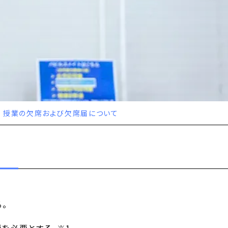
授業の欠席および欠席届について
。
を必要とする。※1