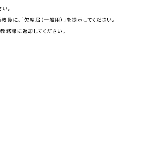
さい。
教員に、「欠席届（一般用）」を提示してください。
を教務課に返却してください。
期間については、
こちら
からご確認下さい。
お問い合わせ
サイトマップ
交通アクセス
採用情報
退職
大阪産業大学学会
校友会