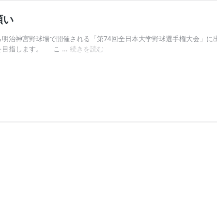
願い
から明治神宮野球場で開催される「第74回全日本大学野球選手権大会」に
大
を目指します。 こ …
続きを読む
阪
産
業
大
学
硬
式
野
球
部
へ
の
ご
支
援
の