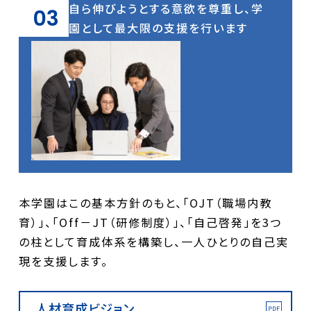
自ら伸びようとする意欲を尊重し、学
03
園として最大限の支援を行います
本学園はこの基本方針のもと、「OJT（職場内教
育）」、「Off－JT（研修制度）」、「自己啓発」を3つ
の柱として育成体系を構築し、一人ひとりの自己実
現を支援します。
人材育成ビジョン