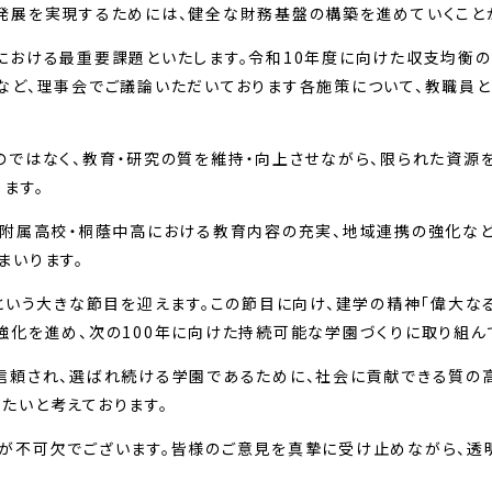
展を実現するためには、健全な財務基盤の構築を進めていくこと
おける最重要課題といたします。令和10年度に向けた収支均衡
など、理事会でご議論いただいております各施策について、教職員
ではなく、教育・研究の質を維持・向上させながら、限られた資源
ます。
附属高校・桐蔭中高における教育内容の充実、地域連携の強化など
まいります。
という大きな節目を迎えます。この節目に向け、建学の精神「偉大な
強化を進め、次の100年に向けた持続可能な学園づくりに取り組ん
信頼され、選ばれ続ける学園であるために、社会に貢献できる質の
たいと考えております。
が不可欠でございます。皆様のご意見を真摯に受け止めながら、透