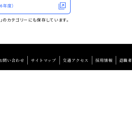
6年度）
連」のカテゴリーにも保存しています。
お問い合わせ
サイトマップ
交通アクセス
採用情報
退職
大阪産業大学学会
校友会
4-8530 大阪府大東市中垣内3-1-1
875-3001