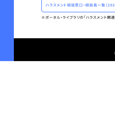
ハラスメント相談窓口・相談員一覧（202
※ポータル・ライブラリの「ハラスメント関
後援会
〒57
072-