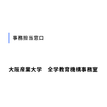
事務担当窓口
大阪産業大学 全学教育機構事務室
教職教育センター
〒574-8530 大阪府大東市中垣内3-1-1
TEL：072-875-3001（大学代表）
E-mail：kyosyoku-jimu@cnt.osaka-sandai.ac.jp