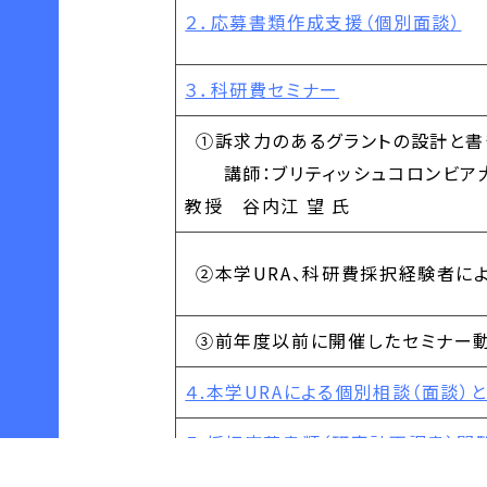
２．応募書類作成支援（個別面談）
３．科研費セミナー
①訴求力のあるグラントの設計と書
講師：ブリティッシュコロンビア
教授 谷内江 望 氏
②本学URA、科研費採択経験者に
③前年度以前に開催したセミナー
４.本学URAによる個別相談（面談）
５.採択応募書類（研究計画調書）閲