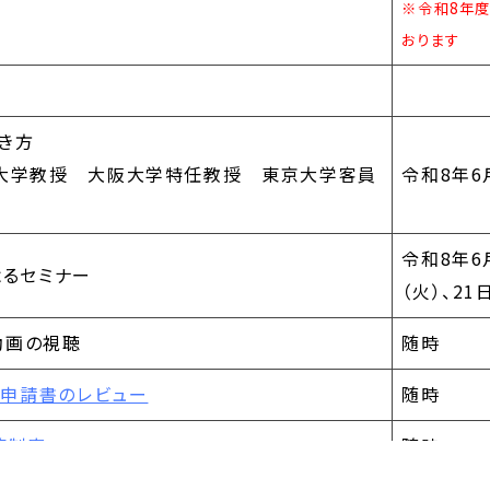
※令和8年
おります
き方
大学教授 大阪大学特任教授 東京大学客員
令和8年6
令和8年6月
よるセミナー
（火）、21
動画の視聴
随時
と申請書のレビュー
随時
覧制度
随時