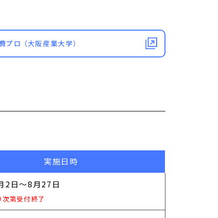
費プロ （大阪産業大学）
実施日時
月2日～8月27日
り次第受付終了