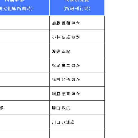
研究組織所属時）
（所報刊行時）
加藤 義和 ほか
小林 信雄 ほか
渡邊 正紀
松尾 栄二 ほか
福田 和悟 ほか
綱脇 恵章 ほか
部
勝田 政広
川口 八洲雄