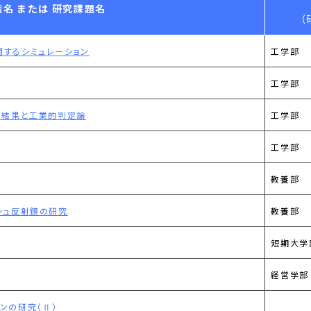
名 または 研究課題名
（
するシミュレーション
工学部
工学部
ト結果と工業的判定論
工学部
工学部
教養部
シュ反射鏡の研究
教養部
短期大学
経営学部
ションの研究（Ⅱ）