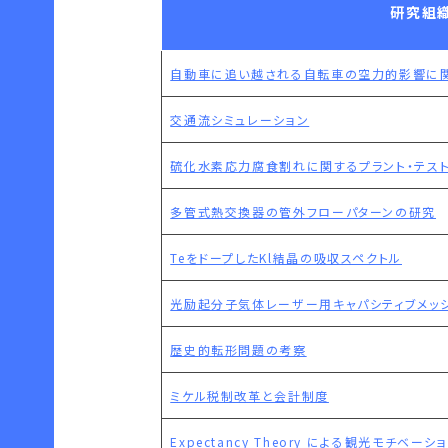
研究組織
自動車に追い越される自転車の空力的影響に関
交通流シミュレーション
硫化水素応力腐食割れに関するプラント・テス
多管式熱交換器の管外フローパターンの研究
TeをドープしたKl結晶の吸収スペクトル
光励起分子気体レーザー用キャパシティブメッ
歴史的転形問題の考察
ミケル税制改革と会計制度
Expectancy Theory による観光モチベー