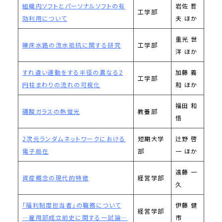
組織内ソフトとパーソナルソフトの有
岩佐 哲
工学部
効利用について
夫 ほか
重光 世
礫床水路の流水抵抗に関する研究
工学部
洋 ほか
すれ違い運動をする半径の異なる2
加藤 義
工学部
円柱まわりの流れの可視化
和 ほか
福田 和
硼酸ガラスの熱蛍光
教養部
悟
2次元ランダムネットワークにおける
短期大学
辻野 啓
電子局在
部
一 ほか
遠藤 一
資産概念の現代的特徴
経営学部
久
「福利制度担当者」の職務について
伊藤 健
経営学部
―雇用部成立前史に関する一試論―
市