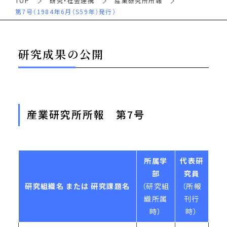
TOP
研究・社会連携
産業研究所所報
第7号（1984年6月（S59年）発行）
研究成果の公開
産業研究所所報 第7号
所属学
代表研
部
究員
研究組織名 または 研究課題名
（研究組
（所報
織所属
刊行
時）
時）