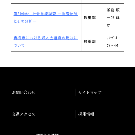
瀬島 順
第3回学生社会意識調査 ―調査結果
教養部
一郎 ほ
とその分析―
か
青梅市における婦人会組織の現状に
ﾘﾝｸﾞﾎｰ
教養部
ついて
ﾌｧｰ・M
お問い合わせ
サイトマップ
交通アクセス
採用情報