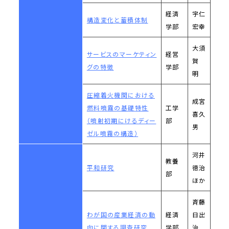
経済
宇仁
構造変化と蓄積体制
学部
宏幸
大須
サービスのマーケティン
経営
賀
グの特徴
学部
明
圧縮着火機関における
成宮
燃料噴霧の基礎特性
工学
喜久
（噴射初期にけるディー
部
男
ゼル噴霧の構造）
河井
教養
平和研究
徳治
部
ほか
斉藤
わが国の産業経済の動
経済
日出
向に関する調査研究
学部
治