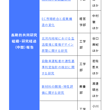
ほか
中村
EC市場統合と産業構
経営
徹
造の変化
学部
ほか
長期的共同研究
北河内地域における生
谷口
組織・研究経過
工学
活環境と環境デザイン
興紀
（中間）報告
部
原理に関する研究
ほか
自動車運転者の適性基
岩佐
工学
準判定指針の検討に関
哲夫
部
する研究
ほか
渡邊
新材料の開発・特性評
教養
碩志
価に関する研究
部
ほか
小川
工学