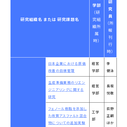
研
学部
究
（研
員
研究組織名 または 研究課題名
究組
（所
織所
報
属
刊
時）
行
時）
日本企業における原価
経営
李
改善の目標管理
学部
健泳
生産準備業務のリエン
経営
長坂
ジニアリングに関する
学部
悦敬
研究
フェノール樹脂を添加し
荻野
工学
た改質アスファルト混合
正嗣
部
物についての追加実験
ほか