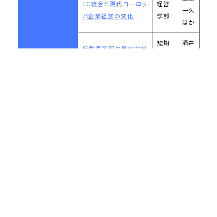
EC統合と現代ヨーロッ
経営
一久
パ企業経営の変化
学部
ほか
短期
酒井
自動車各部の機械力学
大学
秀男
的特性に関する研究
部
ほか
板東
アジアにおける都市の
経済
慧
発展と内部構造
学部
ほか
お問い合わせ
サイトマップ