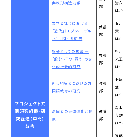
非線形構造力学
清六
部
ほか
文学と社会における
石川
教養
「近代」（モダン、モデル
實
部
ネ）に関する研究
ほか
娯楽としての悪癖 ―
桂川
教養
「飲む・打つ・買う」の文
光正
部
化的社会的研究
ほか
七尾
新しい時代における外
教養
誠
国語教育の研究
部
ほか
プロジェクト共
鈴木
同研究組織・研
高齢者の身体運動と健
教養
邦雄
究経過（中間）
康
部
ほか
報告
遠藤