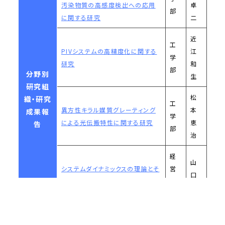
汚染物質の高感度検出への応用
卓
部
に関する研究
二
近
工
PIVシステムの高精度化に関する
江
学
研究
和
部
分野別
生
研究組
松
織・研究
工
異方性キラル媒質グレーティング
本
成果報
学
による光伝搬特性に関する研究
恵
告
部
治
経
山
システムダイナミックスの理論とそ
営
口
のビジネスへの応用
学
馨
部
経
三