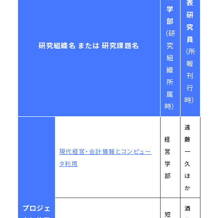
表
学
研
部
究
（研
員
研究組織名 または 研究課題名
究
（所
組
報
織
刊
所
行
属
時）
時）
遠
経
藤
現代経営・会計情報とコンピュー
営
一
タ利用
学
久
部
ほ
か
プロジェ
酒
短