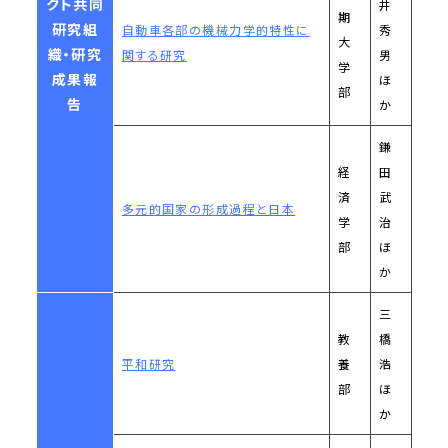
クト共同
井
期
研究組
自動車各部の機械力学的特性に
秀
大
織・研究
関する研究
男
学
成果報
ほ
部
告
か
鎌
経
田
済
武
多元的国家の形成過程と日本
学
治
部
ほ
か
三
教
橋
平和研究
養
浩
部
ほ
か