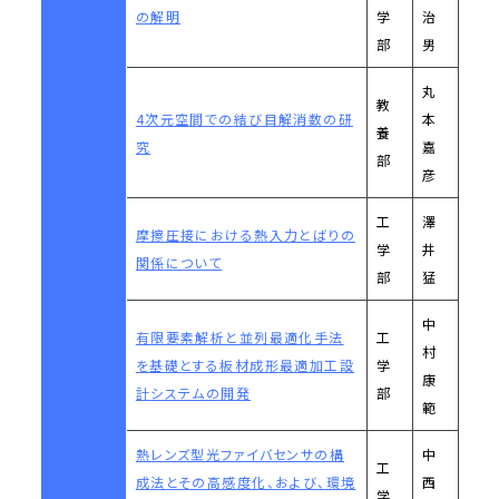
の解明
学
治
部
男
丸
教
4次元空間での結び目解消数の研
本
養
究
嘉
部
彦
工
澤
摩擦圧接における熱入力とばりの
学
井
関係について
部
猛
中
有限要素解析と並列最適化手法
工
村
を基礎とする板材成形最適加工設
学
康
計システムの開発
部
範
熱レンズ型光ファイバセンサの構
中
工
成法とその高感度化、および、環境
西
学