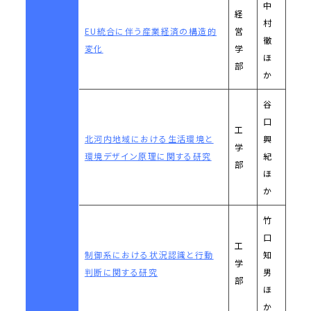
中
経
村
EU統合に伴う産業経済の構造的
営
徹
変化
学
ほ
部
か
谷
口
工
北河内地域における生活環境と
興
学
環境デザイン原理に関する研究
紀
部
ほ
か
竹
口
工
制御系における状況認識と行動
知
学
判断に関する研究
男
部
ほ
か