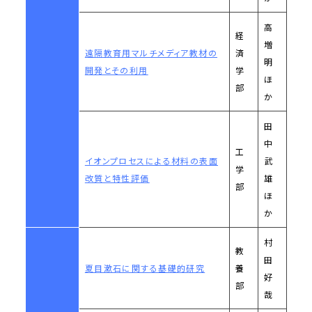
高
経
増
遠隔教育用マルチメディア教材の
済
明
開発とその利用
学
ほ
部
か
田
中
工
イオンプロセスによる材料の表面
武
学
改質と特性評価
雄
部
ほ
か
村
教
田
夏目漱石に関する基礎的研究
養
好
部
哉