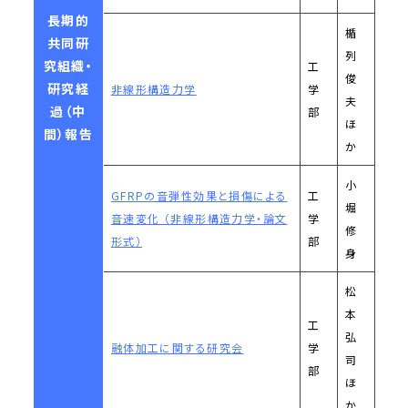
長期的
楯
共同研
列
究組織・
工
俊
研究経
非線形構造力学
学
夫
過（中
部
ほ
間）報告
か
小
GFRPの音弾性効果と損傷による
工
堀
音速変化 （非線形構造力学・論文
学
修
形式）
部
身
松
本
工
弘
融体加工に関する研究会
学
司
部
ほ
か