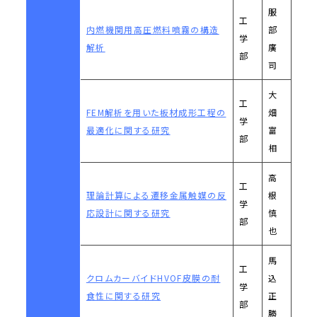
服
工
内燃機関用高圧燃料噴霧の構造
部
学
解析
廣
部
司
大
工
FEM解析を用いた板材成形工程の
畑
学
最適化に関する研究
富
部
相
高
工
理論計算による遷移金属触媒の反
根
学
応設計に関する研究
慎
部
也
馬
工
クロムカーバイドHVOF皮膜の耐
込
学
食性に関する研究
正
部
勝