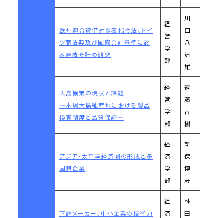
川
経
欧州連合貸借対照表指令法、ドイ
口
営
ツ商法典及び国際会計基準に於
八
学
る連結会計の研究
洲
部
雄
経
遠
大島機業の現状と課題
営
藤
―本場大島紬産地における製品
学
吉
検査制度と品質保証―
部
樹
経
新
アジア・太平洋経済圏の形成と多
済
保
国籍企業
学
博
部
彦
経
林
下請メーカー、中小企業の技術力
済
田