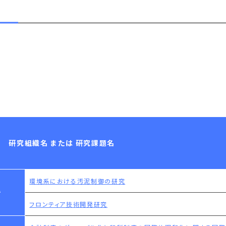
研究組織名 または 研究課題名
環境系における汚泥制御の研究
告
フロンティア技術開発研究