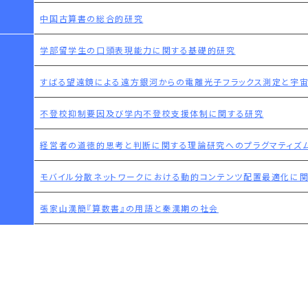
中国古算書の総合的研究
学部留学生の口頭表現能力に関する基礎的研究
すばる望遠鏡による遠方銀河からの電離光子フラックス測定と宇
不登校抑制要因及び学内不登校支援体制に関する研究
経営者の道徳的思考と判断に関する理論研究へのプラグマティズ
モバイル分散ネットワークにおける動的コンテンツ配置最適化に
張家山漢簡『算数書』の用語と秦漢期の社会
難削材の微細穴加工に関する研究
近代への胎動―中世末期・英訳聖書の受容
英国人鉄道技術者の貢献と人材面での自立過程