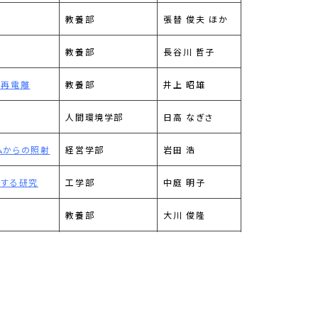
教養部
張替 俊夫 ほか
教養部
長谷川 哲子
宙再電離
教養部
井上 昭雄
人間環境学部
日高 なぎさ
ムからの照射
経営学部
岩田 浩
関する研究
工学部
中庭 明子
教養部
大川 俊隆
工学部
櫻井 恵三
人間環境学部
田口 まゆみ