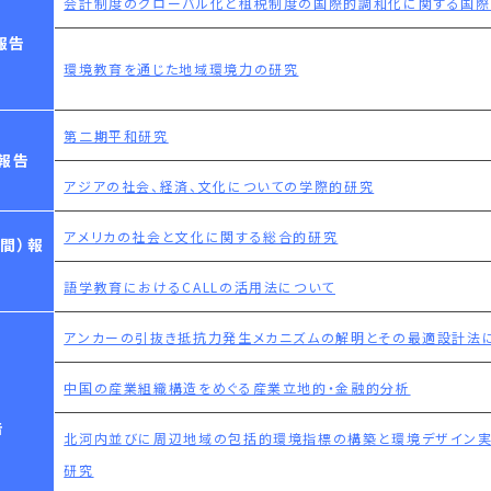
会計制度のグローバル化と租税制度の国際的調和化に関する国
報告
環境教育を通じた地域環境力の研究
第二期平和研究
報告
アジアの社会、経済、文化についての学際的研究
アメリカの社会と文化に関する総合的研究
間）報
語学教育におけるCALLの活用法について
アンカーの引抜き抵抗力発生メカニズムの解明とその最適設計法
中国の産業組織構造をめぐる産業立地的・金融的分析
告
北河内並びに周辺地域の包括的環境指標の構築と環境デザイン
研究