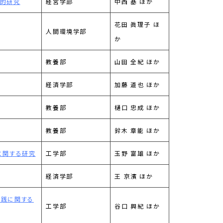
際的研究
経営学部
中西 基 ほか
花田 眞理子 ほ
人間環境学部
か
教養部
山田 全紀 ほか
経済学部
加藤 道也 ほか
教養部
樋口 忠成 ほか
教養部
鈴木 章能 ほか
に関する研究
工学部
玉野 富雄 ほか
経済学部
王 京濱 ほか
実践に関する
工学部
谷口 興紀 ほか