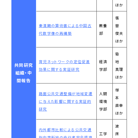
ほか
張
秦漢期の算術書による中国古
教養
替
代数学像の再構築
部
俊夫
ほか
菊
育児ネットワークの定住促進
経済
地
共同研究
効果に関する実証研究
学部
真理
組織・中
ほか
間報告
塚
路面公共交通整備が地域変遷
人間
本
に与えた影響に関する実証的
環境
直幸
研究
学部
ほか
波
内外都市比較による公共交通
工学
床
指向市街地の歩行者安全環境