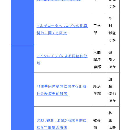
ほか
今
マルチロータヘリコプタの軌道
工学
村
制御に関する研究
部
彰隆
ほか
人間
硲
マイクロチップによる同位体分
環境
隆太
離
学部
ほか
加
地域共同体構想に関する比較
経済
藤
社会経済史的研究
学部
道也
ほか
茅
実験、観測、理論から総合的に
教養
原
探る宇宙塵の描像
部
弘毅