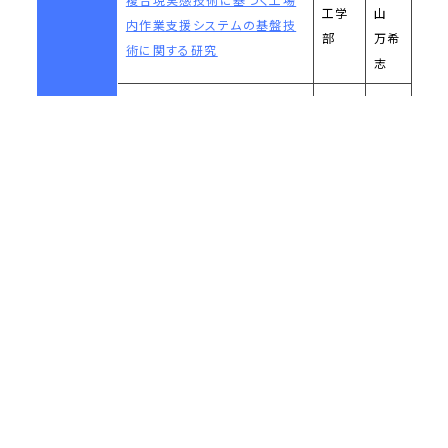
工学
山
内作業支援システムの基盤技
部
万希
術に関する研究
志
新
定住外国人のリテラシーの実
教養
矢
態把握と環境改善に関する研
部
麻紀
究
子
藤
我が国の社会情勢を考慮した
経済
井
医療費の将来予測：代表的個
学部
陽一
人を用いたアプローチ
朗
会計基準開発の国家的戦略と
齋
経営
教育システム構築に関する国
藤
学部
際比較研究
雅子
サンドイッチ化合物を配位子と
堀
教養