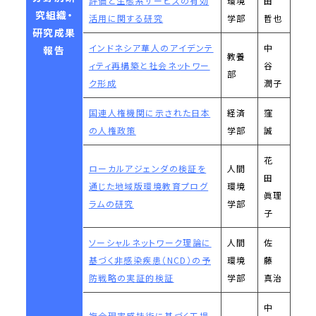
評価と生態系サービスの有効
環境
田
究組織・
活用に関する研究
学部
哲也
研究成果
インドネシア華人のアイデンテ
中
報告
教養
ィティ再構築と社会ネットワー
谷
部
ク形成
潤子
国連人権機関に示された日本
経済
窪
の人権政策
学部
誠
花
ローカルアジェンダの検証を
人間
田
通じた地域版環境教育プログ
環境
眞理
ラムの研究
学部
子
ソーシャルネットワーク理論に
人間
佐
基づく非感染疾患（NCD）の予
環境
藤
防戦略の実証的検証
学部
真治
中
複合現実感技術に基づく工場