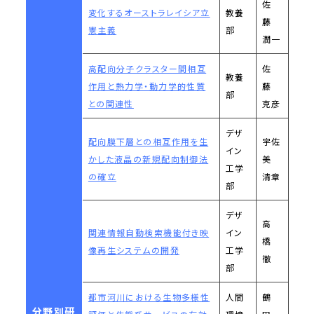
佐
変化するオーストラレイシア立
教養
藤
憲主義
部
潤一
高配向分子クラスター間相互
佐
教養
作用と熱力学・動力学的性質
藤
部
との関連性
克彦
デザ
配向膜下層との相互作用を生
宇佐
イン
かした液晶の新規配向制御法
美
工学
の確立
清章
部
デザ
高
関連情報自動検索機能付き映
イン
橋
像再生システムの開発
工学
徹
部
都市河川における生物多様性
人間
鶴
分野別研