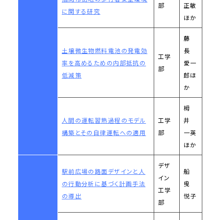
部
正敏
に関する研究
ほか
藤
土壌微生物燃料電池の発電効
長
工学
率を高めるための内部抵抗の
愛一
部
低減策
郎ほ
か
栂
人間の運転習熟過程のモデル
工学
井
構築とその自律運転への適用
部
一英
ほか
デザ
駅前広場の路面デザインと人
船
イン
の行動分析に基づく計画手法
曵
工学
の導出
悦子
部