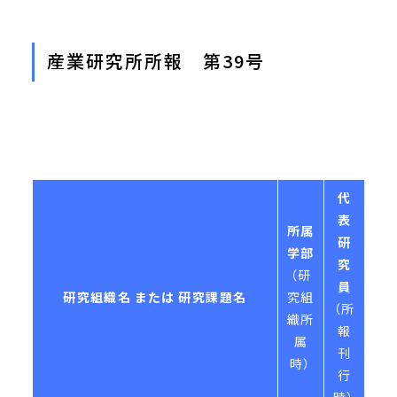
産業研究所所報 第39号
代
表
所属
研
学部
究
（研
員
研究組織名 または 研究課題名
究組
（所
織所
報
属
刊
時）
行
時）