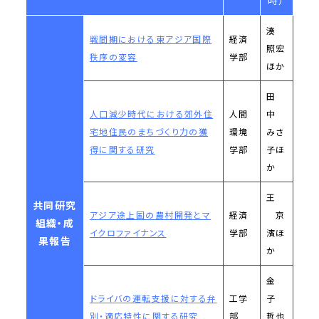
湊
戦間期における東アジア国際
経済
照宏
秩序の変容
学部
ほか
田
人口減少時代における郊外住
人間
中
宅地住民のまちづくり力の獲
環境
みさ
得に関する研究
学部
子ほ
か
王
共同研究
アジア途上国の農村開発とマ
経済
京
組織・成
イクロファイナンス
学部
濱ほ
果報告
か
金
ドライバの運転支援に対する弁
工学
子
別・適応特性に関する研究
部
哲也