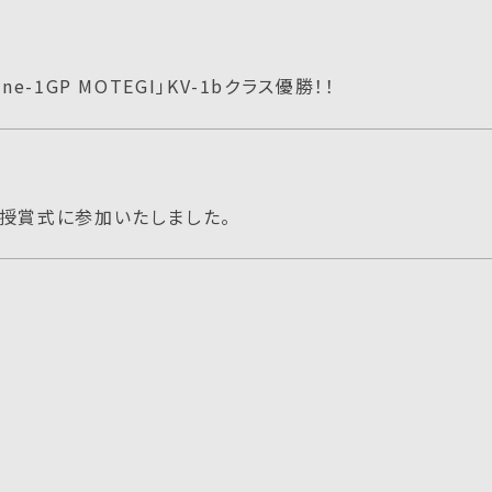
-1GP MOTEGI」KV-1bクラス優勝！！
授賞式に参加いたしました。
しました。
コンテスト2020」で準優勝！！