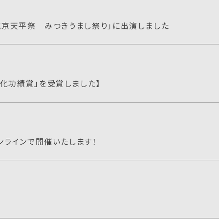
平城京天平祭 みつきうまし祭り」に出演しました
化功績賞」を受賞しました】
ンラインで開催いたします！