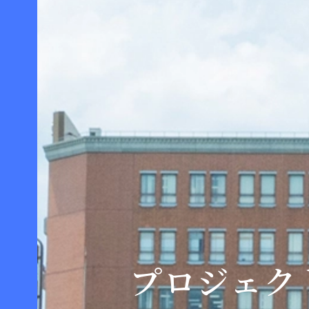
プロジェク