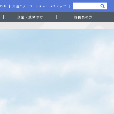
-OSU
交通アクセス
キャンパスマップ
企業・地域の方
教職員の方