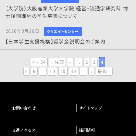
（大学院）大阪産業大学大学院 経営・流通学研究科 博
士後期課程の学生募集について
2026年3月26日
クリエイトセンター
【日本学生支援機構】奨学金説明会のご案内
4 / 84
« 先頭
«
...
2
3
4
5
6
...
10
20
30
...
»
最後 »
お問い合わせ
サイトマップ
交通アクセス
採用情報