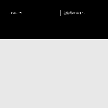
OSU-EMS
退職者の皆様へ
後援会
大阪産業大学学会
校友会
孔子学院