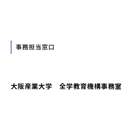
事務担当窓口
大阪産業大学 全学教育機構事務室
教職教育センター
〒574-8530 大阪府大東市中垣内3-1-1
TEL：072-875-3001（大学代表）
E-mail：kyosyoku-jimu@cnt.osaka-sandai.ac.jp