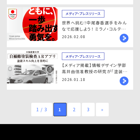
メディア・プレスリリース
世界へ挑む！中尾春香選手をみん
なで応援しよう！ ミラノ・コルティ
ナ2026冬季オリンピック パブリッ
2026.02.08
クビューイング開催！
メディア・プレスリリース
【メディア掲載】情報デザイン学部
高井由佳准教授の研究が「塗装報
知新聞」に掲載されました
2026.01.18
1 / 3
1
2
3
»