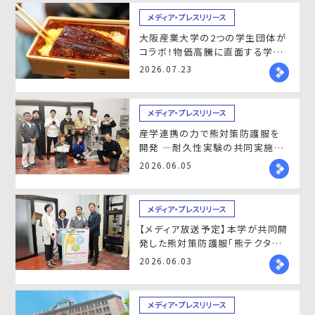
メディア・プレスリリース
大阪産業大学の2つの学生団体が
コラボ！物価高騰に直面する学生
を応援する「100円うな丼（2日間
2026.07.23
限定）」企画
メディア・プレスリリース
産学連携の力で熊対策防護服を
開発 ―耐久性実験の共同実施に
よる社会実装の成果―
2026.06.05
メディア・プレスリリース
【メディア放送予定】本学が共同開
発した熊対策防護服「熊テクター」
が『ワールドビジネスサテライト
2026.06.03
（WBS）』で紹介予定
メディア・プレスリリース