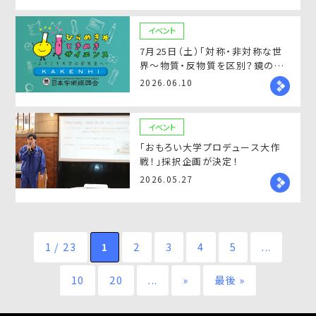
イベント
7月25日（土）「対称・非対称な世
界～物質・反物質を区別？鏡の中
の世界は同じ？～」
2026.06.10
イベント
「おもろい大学プロデュース大作
戦！」採択企画が決定！
2026.05.27
1 / 23
1
2
3
4
5
...
10
20
...
»
最後 »