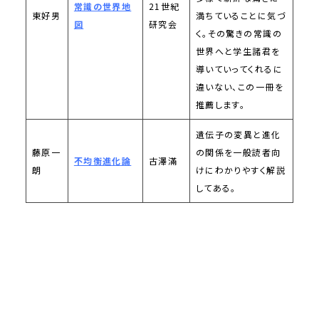
常識の世界地
21世紀
東好男
満ちていることに気づ
図
研究会
く。その驚きの常識の
世界へと学生諸君を
導いていってくれるに
違いない、この一冊を
推薦します。
遺伝子の変異と進化
藤原一
の関係を一般読者向
不均衡進化論
古澤滿
朗
けにわかりやすく解説
してある。