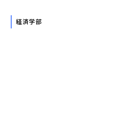
経済学部
経済学科
推薦
書名
著編者
推薦文
教員
日進月歩のパソコン