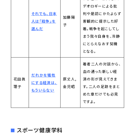
デオロギーによる批
それでも、日本
判や是認にかたよらず
加藤陽
人は「戦争」を
客観的に提示した好
子
選んだ
著。戦争を起こしてし
まう我々自身を、冷静
にとらえなおす契機
となる。
著者二人の対談から、
血の通った新しい経
だれかを犠牲
花田眞
原丈人,
済の形が見えてきま
にする経済は、
理子
金児昭
す。二人の足跡をまと
もういらない
めた章だけでも必見
ですよ。
スポーツ健康学科