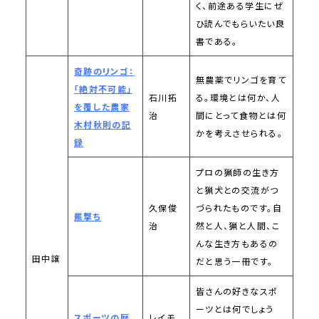
く、前途ある学生にぜ
ひ読んでもらいたい良
書である。
奇跡のリンゴ：
無農薬でリンゴを育て
「絶対不可能」
石川拓
る。環境とは何か、人
を覆した農家
治
間にとって食物とは何
木村秋則の記
かを考えさせられる。
録
プロの猟師の生き方
と猟犬との交流がつ
久保俊
づられたものです。自
羆撃ち
治
然と人、猟と人間、こ
んな生き方もあるの
田中譲
だと思う一冊です。
皆さんの好きなスポ
ーツとは何でしょう
スポーツの歴
レイモ