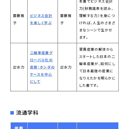
本書でビジネス会計
力(財務諸表を読み、
齋藤雅
ビジネス会計
齋藤雅
理解する力）を身につ
子
を楽しく学ぶ
子
ければ、人生のさまざ
まなシーンで生かせ
ます。
軍需産業の解体から
二輪車産業グ
スタートした日本の二
ローバル化の
輪車産業が、如何にし
出水力
奇跡：ホンダの
出水力
て日本最強の産業に
ケースを中心
なりえたかを明らかに
にして
した書です。
流通学科
推薦