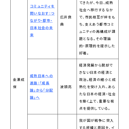
てきたが、今日、成熟
コミュニティを
社会へ移行するなか
問いなおす：つ
広井良
で、市民相互が絆をも
ながり・都市・
典
ち、支えあう都市コミ
日本社会の未
ュニティの再構成が課
来
題となる。その理論
的・原理的を提示した
好著。
経済発展から脱却で
きない日本の経済と
成熟日本への
金澤成
政治。経済の縮小と成
進路：「成長
保
波頭亮
熟化を受け入れ、あら
論」から「分配
たな日本の経済・社会
論」へ
を築く上で、重要な視
点を提供している。
我が国が戦争に突入
する経緯と原因を、イ