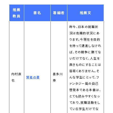
推薦
書名
著編者
推薦文
教員
昨今、日本の就職状
況は危機的状況にあ
ります。今現在を目的
を持って邁進しなけれ
ば、その競争に勝てな
いだけでなく、人生を
良きものにすることは
容易くありません。そ
内村直
喜多川
賢者の書
んな学生にとって、フ
也
泰
ァンタジー風の自己
啓発本である本書は、
とても読みやすくなっ
ており、就職活動をし
ている学生だけでな