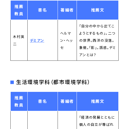
推薦
書名
著編者
推薦文
教員
「自分の中から出てこ
ヘルマ
ようとするもの」。二つ
木村英
デミアン
ン・ヘッ
の世界。西洋の没落。
二
セ
象徴。「影」。誘惑。デミ
アンとは？
生活環境学科（都市環境学科）
推薦
書名
著編者
推薦文
教員
「経済の発展とともに
個人の自立が尊ばれ