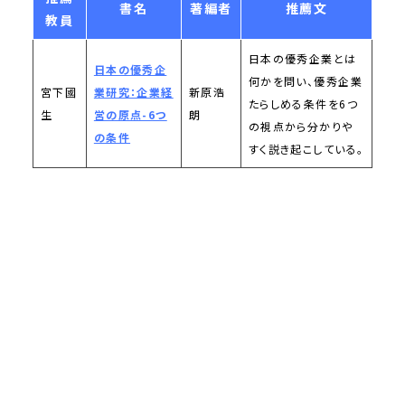
書名
著編者
推薦文
教員
日本の優秀企業とは
日本の優秀企
何かを問い、優秀企業
宮下國
業研究：企業経
新原浩
たらしめる条件を6つ
生
営の原点-6つ
朗
の視点から分かりや
の条件
すく説き起こしている。