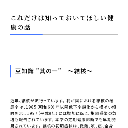
これだけは知っておいてほしい健
康の話
豆知識 ”其の一” ～結核～
近年、結核が流行っています。 我が国における結核の罹
患率は、1985（昭和60）年以降低下率鈍化から横ばい傾
向を示し1997（平成9年）には増加に転じ、集団感染の急
増も報告されています。 本学の定期健康診断でも早期発
見されています。 結核の初期症状は、微熱、咳、痰、全身