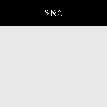
後援会
大阪産業大学学会
校友会
孔子学院
〒574-8530 大阪府大東市中垣内3-1-1