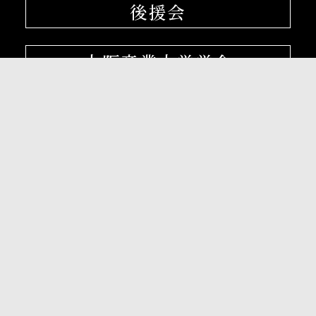
後援会
大阪産業大学学会
校友会
孔子学院
〒574-8530 大阪府大東市中垣内3-1-1
072-875-3001