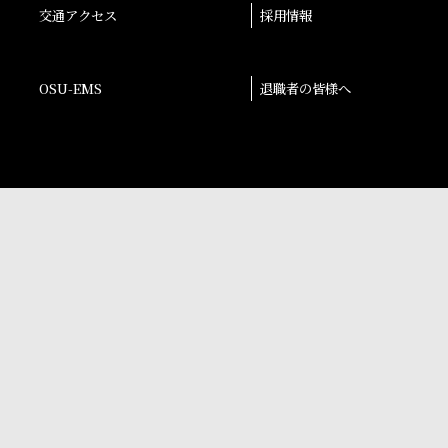
交通アクセス
採用情報
OSU-EMS
退職者の皆様へ
後援会
大阪産業大学学会
校友会
孔子学院