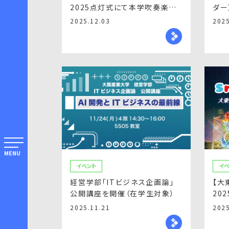
2025点灯式にて本学吹奏楽部
ダー
が演奏
2025.12.03
2025
MENU
イベント
イベ
経営学部「ITビジネス企画論」
【大
公開講座を開催（在学生対象）
20
ます
2025.11.21
2025