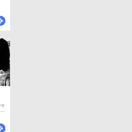
トッ
ルカ
！