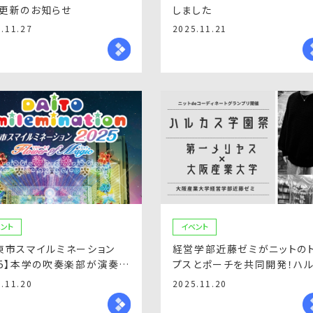
更新のお知らせ
しました
.11.27
2025.11.21
ント
イベント
東市スマイルミネーション
経営学部近藤ゼミがニットの
25】本学の吹奏楽部が演奏し
プスとポーチを共同開発！ハ
ス学園祭に是非お越しください
.11.20
2025.11.20