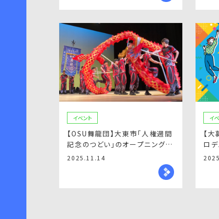
イベント
イベ
【OSU舞龍団】大東市「人権週間
【大
記念のつどい」のオープニングア
ロデ
クトに出演！
2025.11.14
2025