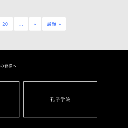
20
...
»
最後 »
者の皆様へ
孔子学院