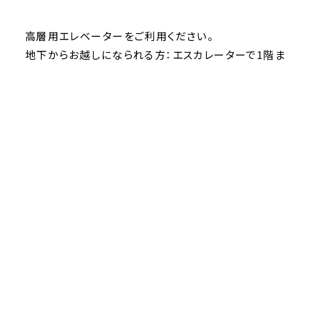
高層用エレベーターをご利用ください。
地下からお越しになられる方：エスカレーターで1階ま
で上がっていただき、1階より【高層用】エレベーター
をご利用ください。
お問い合わせ
大阪産業大学
梅田サテライトキャンパス
〒530-0001 大阪市北区梅田1-1-3 大阪
駅前第3ビル19階