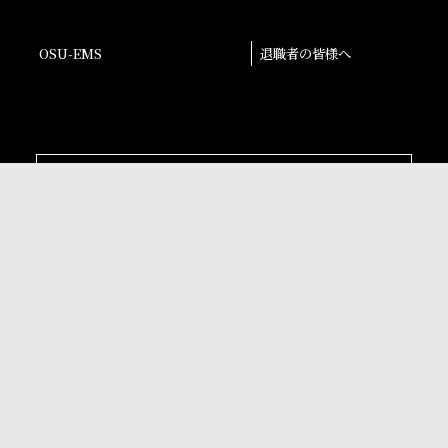
OSU-EMS
退職者の皆様へ
後援会
大阪産業大学学会
校友会
孔子学院