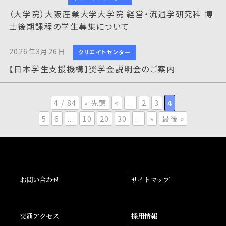
（大学院）大阪産業大学大学院 経営・流通学研究科 博
士後期課程の学生募集について
2026年3月26日
クリエイトセンター
【日本学生支援機構】奨学金説明会のご案内
4 / 84
« 先頭
«
...
2
3
4
5
6
...
10
20
30
...
»
最後 »
お問い合わせ
サイトマップ
交通アクセス
採用情報