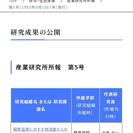
TOP
研究・社会連携
産業研究所所報
第5号（1982年3月（S57年）発行）
研究成果の公開
産業研究所所報 第5号
代表研
所属学部
研究組織名 または 研究課
究員
（研究組織
題名
（所報刊
所属時）
行時）
国際空港に対する物流面からの
経営学部
谷本 谷一