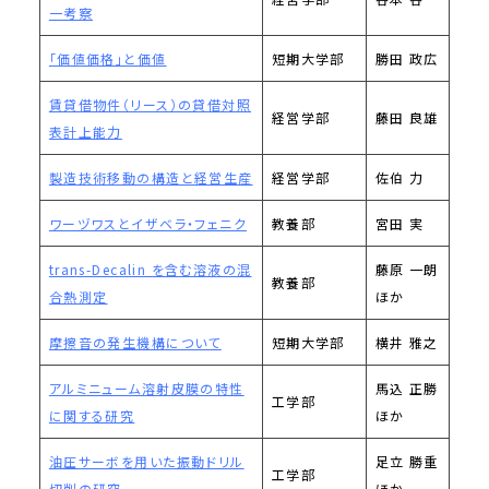
一考察
「価値価格」と価値
短期大学部
勝田 政広
賃貸借物件（リース）の貸借対照
経営学部
藤田 良雄
表計上能力
製造技術移動の構造と経営生産
経営学部
佐伯 力
ワーヅワスとイザベラ・フェニク
教養部
宮田 実
trans-Decalin を含む溶液の混
藤原 一朗
教養部
合熱測定
ほか
摩擦音の発生機構について
短期大学部
横井 雅之
アルミニューム溶射皮膜の特性
馬込 正勝
工学部
に関する研究
ほか
油圧サーボを用いた振動ドリル
足立 勝重
工学部
切削の研究
ほか