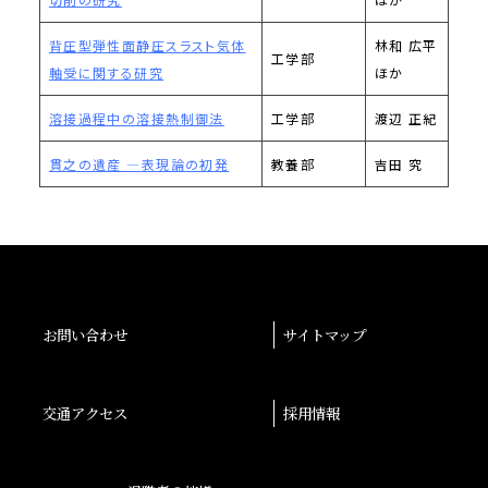
背圧型弾性面静圧スラスト気体
林和 広平
工学部
軸受に関する研究
ほか
溶接過程中の溶接熱制御法
工学部
渡辺 正紀
貫之の遺産 ―表現論の初発
教養部
吉田 究
お問い合わせ
サイトマップ
交通アクセス
採用情報