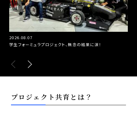
2026.08.07
202
学生フォーミュラプロジェクト、無念の結果に涙！
【新
GP
プロジェクト共育とは？