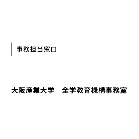
事務担当窓口
大阪産業大学 全学教育機構事務室
教職教育センター
〒574-8530 大阪府大東市中垣内3-1-1
TEL：072-875-3001（大学代表）
E-mail：kyosyoku-jimu@cnt.osaka-sandai.ac.jp