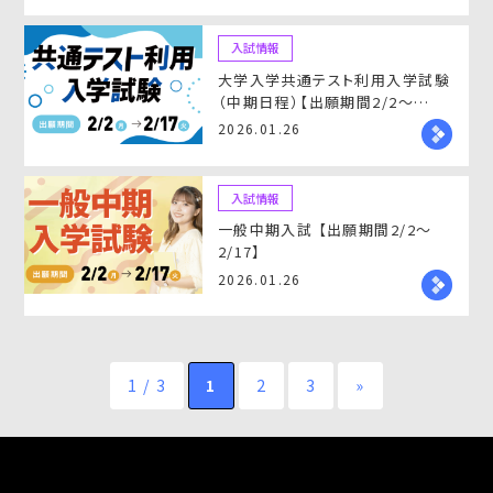
入試情報
大学入学共通テスト利用入学試験
（中期日程）【出願期間2/2～
2/17】
2026.01.26
入試情報
一般中期入試 【出願期間2/2～
2/17】
2026.01.26
1 / 3
1
2
3
»