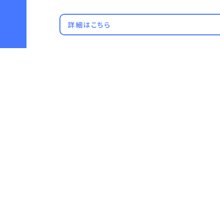
詳細はこちら
学部学科コース選びの参考に！
2026年4月に国際学部・経営学部・経済学部
今までのスポーツ経験がキャリアに繋がる！
スポーツキャリア特設サイト公開！
お問い合わせ