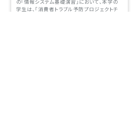
の「情報システム基礎演習」において、本学の
学生は、「消費者トラブル予防プロジェクトチ
ーム」の一員として、柔軟な発想で「若者に届
く」情報セキュリティトラブル防止策を考案しま
す。