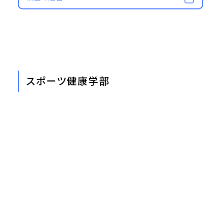
スポーツ健康学部
設置計画履行状況報告書（令和2年度）
設置計画履行状況報告書（令和元年度）
設置計画履行状況報告書（平成30年度）