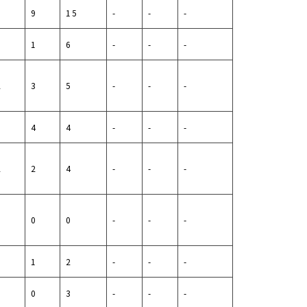
6
9
15
-
-
-
5
1
6
-
-
-
2
3
5
-
-
-
0
4
4
-
-
-
2
2
4
-
-
-
0
0
0
-
-
-
1
1
2
-
-
-
3
0
3
-
-
-