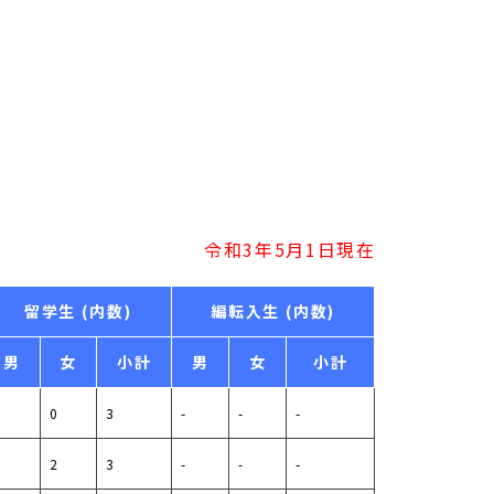
令和3年5月1日現在
留学生 (内数)
編転入生 (内数)
男
女
小計
男
女
小計
3
0
3
-
-
-
1
2
3
-
-
-