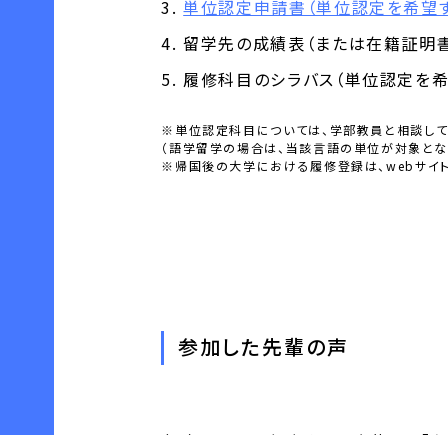
単位認定申請書（単位認定を希望す
留学先の成績表（または在籍証明書
履修科目のシラバス（単位認定を希
※単位認定科目については、学部教員と相談して
（語学留学の場合は、当該言語の単位が対象とな
※帰国後の大学における履修登録は、webサイ
参加した先輩の声
（※）は、2025年度までに実施した