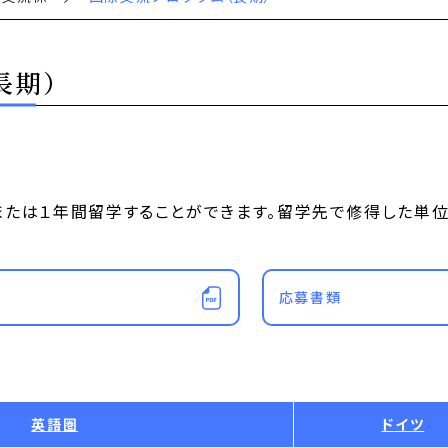
長期）
たは１年間留学することができます。留学先で修得した単
応募書類
英語圏
ドイツ