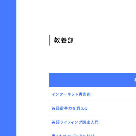
教養部
インターネット書斎術
英語辞書力を鍛える
英語ライティング講座入門
書くためのデジタル技法