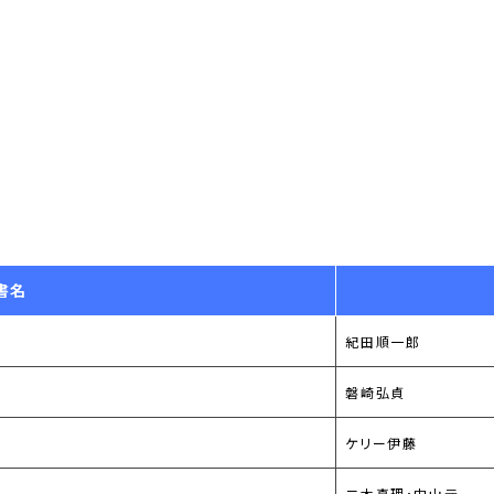
書名
紀田順一郎
磐崎弘貞
ケリー伊藤
二木真理･中山元