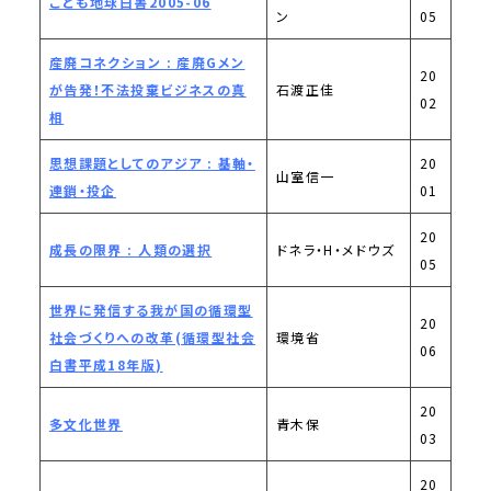
こども地球白書2005-06
ン
05
産廃コネクション : 産廃Gメン
20
が告発！不法投棄ビジネスの真
石渡正佳
02
相
思想課題としてのアジア : 基軸・
20
山室信一
連鎖・投企
01
20
成長の限界 : 人類の選択
ドネラ・H・メドウズ
05
世界に発信する我が国の循環型
20
社会づくりへの改革(循環型社会
環境省
06
白書平成18年版)
20
多文化世界
青木保
03
20