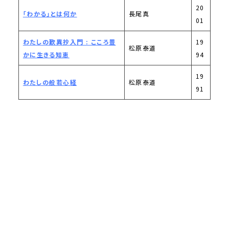
20
「わかる」とは何か
長尾真
01
わたしの歎異抄入門 : こころ豊
19
松原泰道
かに生きる知恵
94
19
わたしの般若心経
松原泰道
91