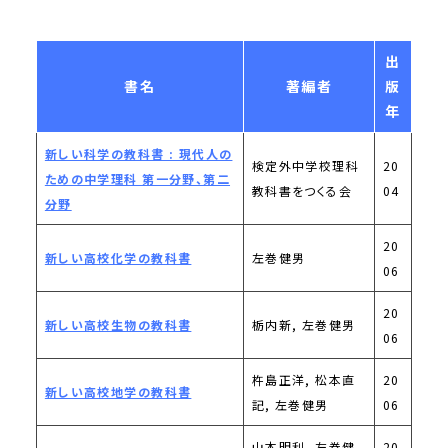
出
書名
著編者
版
年
新しい科学の教科書 : 現代人の
検定外中学校理科
20
ための中学理科 第一分野、第二
教科書をつくる会
04
分野
20
新しい高校化学の教科書
左巻健男
06
20
新しい高校生物の教科書
栃内新, 左巻健男
06
杵島正洋, 松本直
20
新しい高校地学の教科書
記, 左巻健男
06
山本明利, 左巻健
20