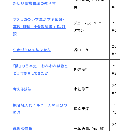
新しい高校物理の教科書
男
06
アメリカの小学生が学ぶ国語･
ジェームス・M.バー
20
算数･理科･社会教科書 : EJ対
ダマン
06
訳
20
生きづらい＜私＞たち
香山リカ
04
「数」の日本史 : われわれは数と
20
伊達宗行
どう付き合ってきたか
02
20
考える技法
小阪修平
05
観音経入門 : もう一人の自分の
19
松原泰道
発見
72
20
愚問の骨頂
中原英臣, 佐川峻