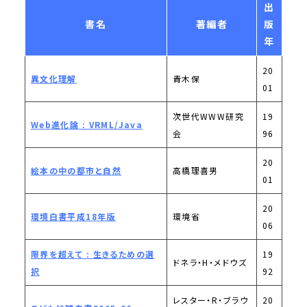
出
書名
著編者
版
年
20
異文化理解
青木保
01
次世代WWW研究
19
Web進化論 : VRML/Java
会
96
20
絵本の中の都市と自然
高橋理喜男
01
20
環境白書平成18年版
環境省
06
限界を超えて : 生きるための選
19
ドネラ・H・メドウズ
択
92
レスター・R・ブラウ
20