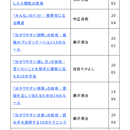
した人間性の真実
83
「みんな」のバカ！ : 無責任にな
20
仲正昌樹
る構造
04
「分かりやすい説明」の技術 : 最
20
強のプレゼンテーション15のル
藤沢晃治
02
ール
「分かりやすい話し方」の技術 :
20
言いたいことを相手に確実に伝
吉田たかよし
05
える15の方法
「分かりやすい表現」の技術 : 意
19
図を正しく伝えるための16のル
藤沢晃治
99
ール
「分かりやすい文章」の技術 : 読
20
藤沢晃治
み手を説得する18のテクニック
04