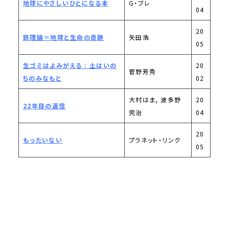
地球にやさしいひとになる本
G・ブレ
04
20
鉄理論＝地球と生命の奇跡
矢田浩
05
生ゴミはよみがえる : 土はいの
20
菅野芳秀
ちのみなもと
02
大村はま, 波多野
20
22年目の返信
完治
04
20
もったいない
プラネット・リンク
05