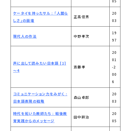
05
ケータイを持ったサル : 「人間ら
20
正高信男
しさ」の崩壊
03
19
現代人の作法
中野孝次
97
20
01
声に出して読みたい日本語 [1]
斎藤孝
-2
～4
00
6
コミュニケーション力をみがく :
20
森山卓郎
日本語表現の戦略
03
時代を拓いた教師たち : 戦後教
20
田中耕治
育実践からのメッセージ
05