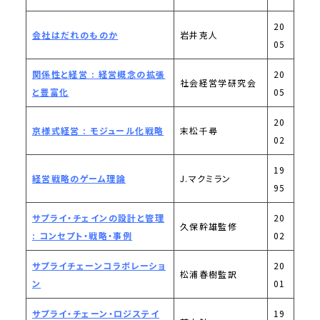
20
会社はだれのものか
岩井克人
05
関係性と経営 : 経営概念の拡張
20
社会経営学研究会
と豊富化
05
20
京様式経営 : モジュール化戦略
末松千尋
02
19
経営戦略のゲーム理論
J.マクミラン
95
サプライ・チェインの設計と管理
20
久保幹雄監修
: コンセプト・戦略・事例
02
サプライチェーンコラボレーショ
20
松浦春樹監訳
ン
01
サプライ・チェーン・ロジステイ
19