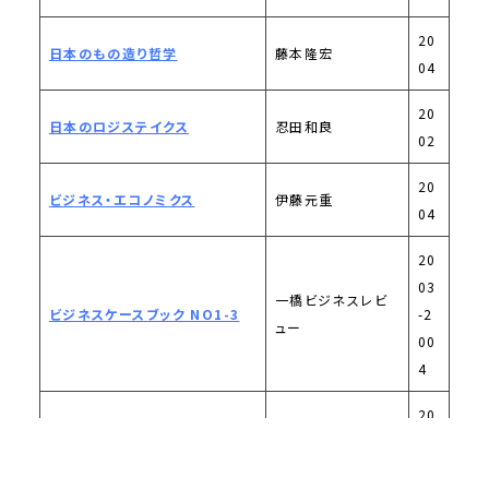
20
日本のもの造り哲学
藤本隆宏
04
20
日本のロジステイクス
忍田和良
02
20
ビジネス・エコノミクス
伊藤元重
04
20
03
一橋ビジネスレビ
ビジネスケースブック NO1-3
-2
ュー
00
4
20
ビジネスの倫理学
梅津光弘
02
中田信哉, 長峰太
19