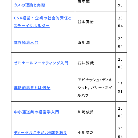
荒木勉
クスの理論と実際
99
CSR経営 : 企業の社会的責任と
20
谷本寛治
ステーイクホルダー
04
20
世界経済入門
西川潤
04
20
ゼミナールマーケティング入門
石井淳蔵
03
アビナッシュ・ディキ
19
戦略的思考とは何か
シット, バリー・ネイ
91
ルバフ
20
中小運送業の経営学入門
川崎依邦
03
20
ディーゼルこそが、地球を救う
小川英之
04