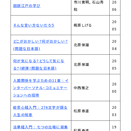
市川寛明, 石山秀
20
図説江戸の学び
和
06
20
そんな言い方ないだろう
梶原しげる
05
どこがおかしい？何がおかしい？
20
北原保雄
(問題な日本語)
04
何が気になる？どうして気にな
20
北原保雄
る？(続弾！問題な日本語)
05
人間関係を学ぶための11章 : イ
20
ンターパーソナル・コミュニケー
中西雅之
00
ションへの招待
般若心経入門 : 276文字が語る
20
松原泰道
人生の知恵
03
法華経入門 : 七つの比喩に凝集
19
松原泰道