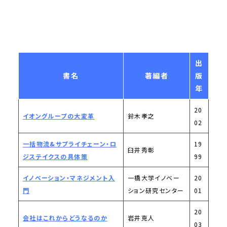
出
書名
著編者
版
年
20
イオングループの大変革
鈴木孝之
02
一括物流&サプライチェーン・ロ
19
臼井秀彰
ジステイクスの具体策
99
イノベーション・マネジメント入
一橋大学イノベー
20
門
ション研究センター
01
20
会社はこれからどうなるのか
岩井克人
03