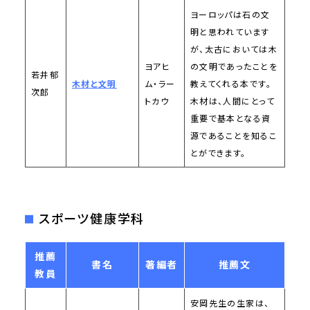
ヨーロッパは石の文
明と思われています
が、太古においては木
ヨアヒ
の文明であったことを
若井郁
木材と文明
ム・ラー
教えてくれる本です。
次郎
トカウ
木材は、人間にとって
重要で基本となる資
源であることを知るこ
とができます。
スポーツ健康学科
推薦
書名
著編者
推薦文
教員
安岡先生の生家は、