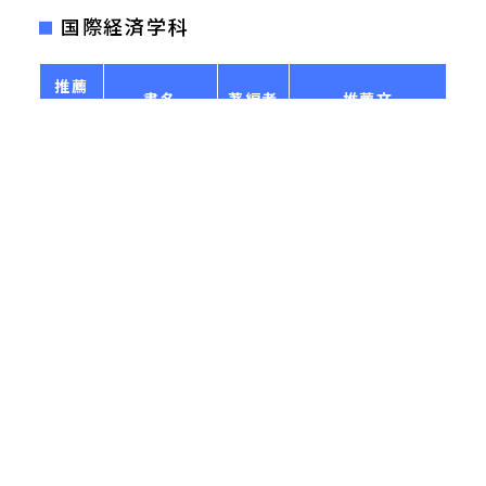
国際経済学科
推薦
書名
著編者
推薦文
教員
「わたしは考える、ゆ
えに私はある」という
高神信
ルネ・デ
方法序説
結論を出したデカルト
一
カルト
の本。決して難しくは
ありません。
日本の高度成長は世
界的に後世に語り継
高度成長 : 日
木越義
がれる輝かしい物語
本を変えた六
吉川洋
則
である。日本を知る上
〇〇〇日
での必読書。読まずし
て日本を語るなかれ。