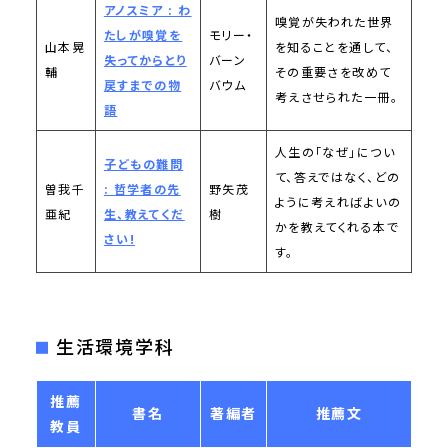
アノスミア : わ
嗅覚が失われた世界
たしが嗅覚を
モリー・
山本晃
を知ることを通して、
失ってからとり
バーン
輔
その重要さを改めて
戻すまでの物
バウム
考えさせられた一冊。
語
人生の「なぜ」につい
子どもの難問
て、答えではなく、どの
曽我千
: 哲学者の先
野矢茂
ように考えればよいの
亜紀
生、教えてくだ
樹
かを教えてくれる本で
さい!
す。
生活環境学科
推薦
書名
著編者
推薦文
教員