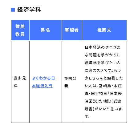
経済学科
推薦
書名
著編者
推薦文
教員
日本経済のさまざま
な問題を手がかりに
経済学を学びたい人
におススメです。もう
喜多見
よくわかる日
塚崎公
少しきちんと勉強した
洋
本経済入門
義
い人は、宮崎勇・本庄
真・田谷禎三『日本経
済図説 第4版』(岩波
新書)がいいと思いま
す。