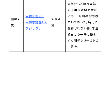
大学からと阪奈道路
の丁度反対側東大阪
人物を創る :
にあり、昭和の指導者
齋藤好
安岡正
人間学講話「大
の師であった。時代に
史
篤
学」「小学」
左右されない書、学生
諸君この一冊に限ら
ず人間学シリーズをご
一読を。