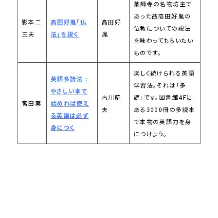
薬師寺の名物坊主で
あった故高田好胤の
影本二
高田好胤「仏
高田好
仏教についての説法
三夫
法」を説く
胤
を味わってもらいたい
ものです。
楽しく続けられる英語
英語多読法 :
学習法。それは「多
やさしい本で
古川昭
読」です。図書館4Fに
宮田実
始めれば使え
夫
ある3000冊の多読本
る英語は必ず
で本物の英語力を身
身につく
につけよう。