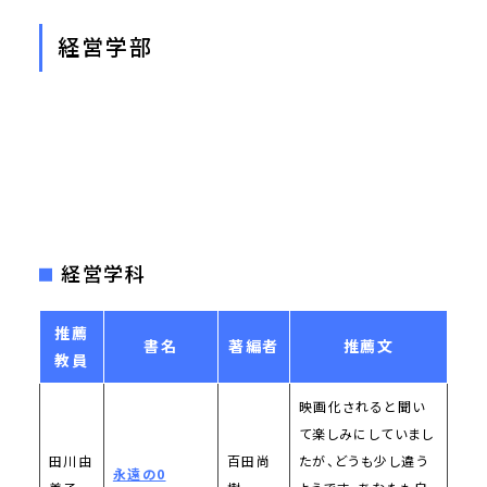
経営学部
経営学科
推薦
書名
著編者
推薦文
教員
映画化されると聞い
て楽しみにしていまし
田川由
百田尚
たが、どうも少し違う
永遠の0