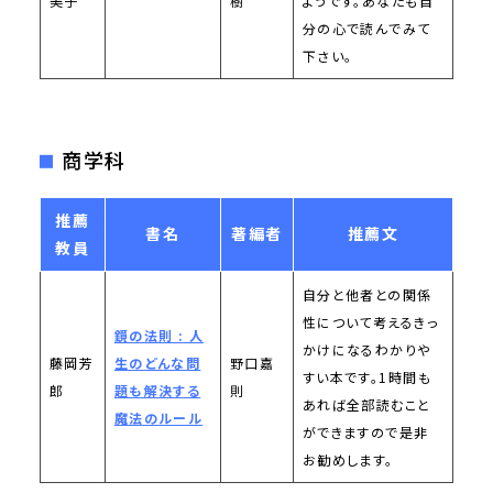
美子
樹
ようです。あなたも自
分の心で読んでみて
下さい。
商学科
推薦
書名
著編者
推薦文
教員
自分と他者との関係
性について考えるきっ
鏡の法則 : 人
かけになるわかりや
藤岡芳
生のどんな問
野口嘉
すい本です。1時間も
郎
題も解決する
則
あれば全部読むこと
魔法のルール
ができますので是非
お勧めします。