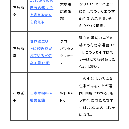
10代のための
大泉書
なりたい、という思い
石坂秀
座右の銘 : 今
店編集
に対しての、人生の方
幸
を変える未来
部
向性別の名言集。分
を変える
かりやすく簡潔。
現在の経営の実戦の
世界のエリー
グロー
場でも有効な選書３８
石坂秀
トに読み継が
バルタス
冊。このうち４年間で
幸
れているビジ
クフォー
５冊ほどでも完読した
ネス書38冊
ス
ら君は凄い。
世の中にはいろんな
仕事があることが漫
石坂秀
日本の給料&
給料BA
画、図解でわかる、も
幸
職業図鑑
NK
うすぐ、あなたたち学
生は、この本のどれか
になる。