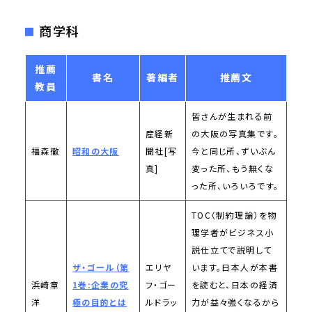
商学科
推薦
書名
著編者
推薦文
教員
皆さんが生まれる前
産経新
の大阪の写真集です。
福森徹
昭和の大阪
聞社[写
今と同じ所、ずいぶん
真]
変った所、もう無くな
った所、いろいろです。
TOC（制約理論）を物
理学者がビジネス小
説仕立てで説明して
ザ・ゴール（第
エリヤ
います。日本人が本書
浜崎章
1巻:企業の究
フ・ゴー
を読むと、日本の経済
洋
極の目的とは
ルドラッ
力が益々強くなるから