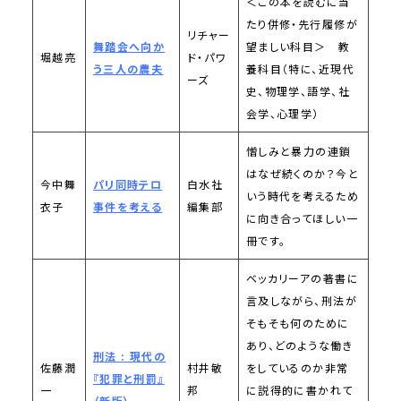
＜この本を読むに当
たり併修・先行履修が
リチャー
舞踏会へ向か
望ましい科目＞ 教
堀越亮
ド・パワ
う三人の農夫
養科目（特に、近現代
ーズ
史、物理学、語学、社
会学、心理学）
憎しみと暴力の連鎖
はなぜ続くのか？今と
今中舞
パリ同時テロ
白水社
いう時代を考えるため
衣子
事件を考える
編集部
に向き合ってほしい一
冊です。
ベッカリーアの著書に
言及しながら、刑法が
そもそも何のために
あり、どのような働き
刑法 : 現代の
佐藤潤
村井敏
をしているのか非常
『犯罪と刑罰』
一
邦
に説得的に書かれて
（新版）