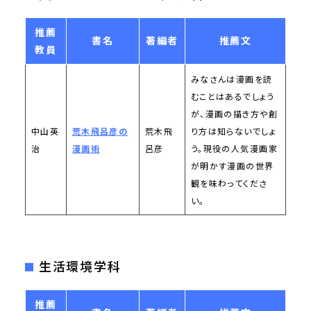
推薦
書名
著編者
推薦文
教員
みなさんは漫画を読
むことはあるでしょう
が、漫画の描き方や創
中山英
荒木飛呂彦の
荒木飛
り方は知らないでしょ
治
漫画術
呂彦
う。現役の人気漫画家
が明かす漫画の世界
観を味わってくださ
い。
生活環境学科
推薦