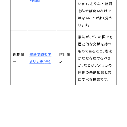
います。むやみと厳罰
を科せば良いわけで
はないことがよく分か
ります。
憲法が、どこの国でも
歴史的な文脈を持つ
ものであること、憲法
佐藤潤
憲法で読むア
阿川尚
がなぜ存在するべき
一
メリカ史(全)
之
か、などがアメリカの
歴史の基礎知識と共
に学べる良書です。