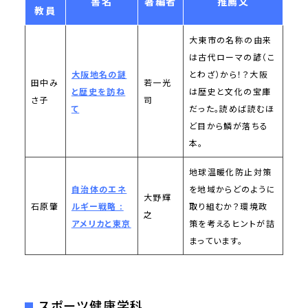
書名
著編者
推薦文
教員
大東市の名称の由来
は古代ローマの諺（こ
大阪地名の謎
とわざ）から！？大阪
田中み
若一光
と歴史を訪ね
は歴史と文化の宝庫
さ子
司
て
だった。読めば読むほ
ど目から鱗が落ちる
本。
地球温暖化防止対策
自治体のエネ
を地域からどのように
大野輝
石原肇
ルギー戦略 :
取り組むか？環境政
之
アメリカと東京
策を考えるヒントが詰
まっています。
スポーツ健康学科