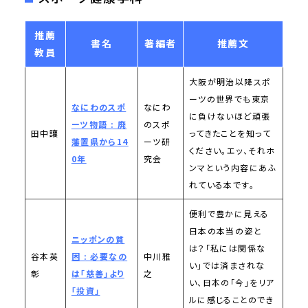
推薦
書名
著編者
推薦文
教員
大阪が明治以降スポ
ーツの世界でも東京
なにわのスポ
なにわ
に負けないほど頑張
ーツ物語 : 廃
のスポ
田中讓
ってきたことを知って
藩置県から14
ーツ研
ください。エッ、それホ
0年
究会
ンマという内容にあふ
れている本です。
便利で豊かに見える
日本の本当の姿と
ニッポンの貧
は？「私には関係な
谷本英
困 : 必要なの
中川雅
い」では済まされな
彰
は「慈善」より
之
い、日本の「今」をリア
「投資」
ルに感じることのでき