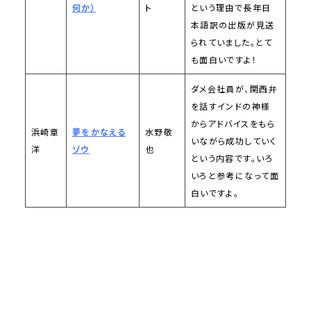
何か）
ト
という理由で長年日
本語訳の出版が見送
られていました。とて
も面白いですよ！
ダメ会社員が、関西弁
を話すインドの神様
からアドバイスをもら
浜崎章
夢をかなえる
水野敬
いながら成功していく
洋
ゾウ
也
という内容です。いろ
いろと参考になって面
白いですよ。