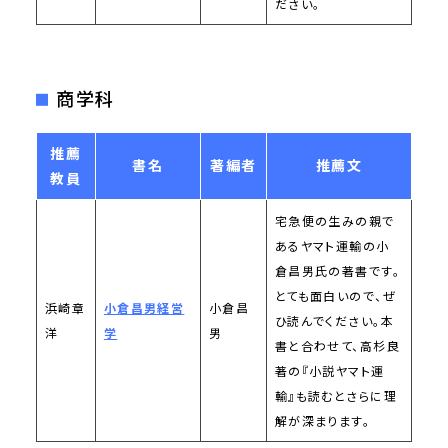
ださい。
商学科
推薦
書名
著編者
推薦文
教員
宅急便の生みの親で
あるヤマト運輸の小
倉昌男氏の著書です。
とても面白いので、ぜ
浜崎章
小倉昌男経営
小倉昌
ひ読んでください。本
洋
学
男
書と合わせて、高杉良
著の『小説ヤマト運
輸』も読むとさらに理
解が深まります。