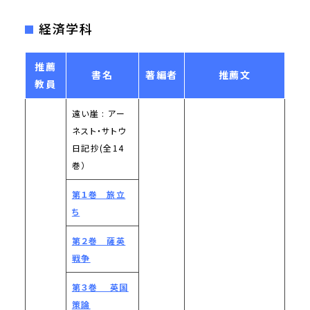
経済学科
推薦
書名
著編者
推薦文
教員
遠い崖 : アー
ネスト・サトウ
日記抄(全14
巻）
第１巻 旅立
ち
第２巻 薩英
戦争
第３巻 英国
策論