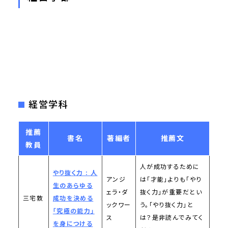
経営学科
推薦
書名
著編者
推薦文
教員
人が成功するために
やり抜く力 : 人
アンジ
は「才能」よりも「やり
生のあらゆる
ェラ・ダ
抜く力」が重要だとい
三宅敦
成功を決める
ックワー
う。「やり抜く力」と
「究極の能力」
ス
は？是非読んでみてく
を身につける