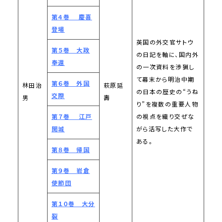
第４巻 慶喜
登場
英国の外交官サトウ
第５巻 大政
の日記を軸に、国内外
奉還
の一次資料を渉猟し
て幕末から明治中期
第６巻 外国
林田治
萩原延
の日本の歴史の“うね
交際
男
壽
り”を複数の重要人物
第７巻 江戸
の視点を織り交ぜな
開城
がら活写した大作で
ある。
第８巻 帰国
第９巻 岩倉
使節団
第１０巻 大分
裂