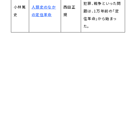
犯罪、戦争といった問
小林篤
人類史のなか
西田正
題は、1万年前の「定
史
の定住革命
規
住革命」から始まっ
た。
デザイン工学部