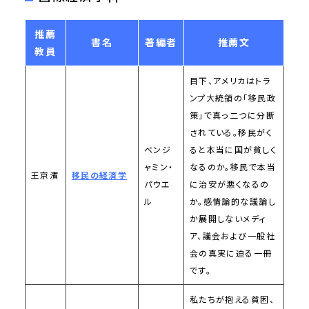
推薦
書名
著編者
推薦文
教員
目下、アメリカはトラ
ンプ大統領の「移民政
策」で真っ二つに分断
されている。移民がく
ベンジ
ると本当に国が貧しく
ャミン・
なるのか。移民で本当
王京濱
移民の経済学
パウエ
に治安が悪くなるの
ル
か。感情論的な議論し
か展開しないメディ
ア、議会および一般社
会の真実に迫る一冊
です。
私たちが抱える貧困、