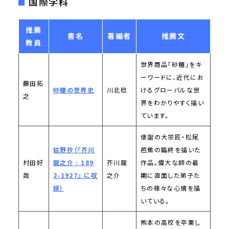
国際学科
推薦
書名
著編者
推薦文
教員
世界商品「砂糖」をキ
ーワードに、近代にお
藤田拓
砂糖の世界史
川北稔
けるグローバルな世
之
界をわかりやすく描い
ています。
俳諧の大宗匠・松尾
枯野抄（『芥川
芭蕉の臨終を描いた
村田好
龍之介 : 189
芥川龍
作品。偉大な師の最
哉
2-1927』 に収
之介
期に直面した弟子た
録）
ちの様々な心情を描
いている。
熊本の高校を卒業し