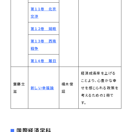
第１１巻 北京
交渉
第１２巻 賜暇
第１３巻 西南
戦争
第１４巻 離日
経済成長率を上げる
ことより、心豊かな幸
齋藤立
橘木俊
新しい幸福論
せを感じられる政策を
滋
詔
考えるための1冊で
す。
国際経済学科