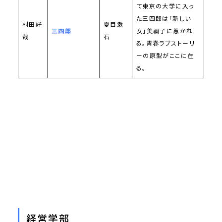
て東京の大学に入っ
た三四郎は「新しい
村田好
夏目漱
三四郎
女」美禰子に惹かれ
哉
石
る。青春ラブストーリ
ーの原型がここに在
る。
経営学部