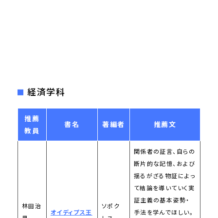
経済学科
推薦
書名
著編者
推薦文
教員
関係者の証言、自らの
断片的な記憶、および
揺るがざる物証によっ
て結論を導いていく実
証主義の基本姿勢・
林田治
ソポク
オイディプス王
手法を学んでほしい。
男
レス