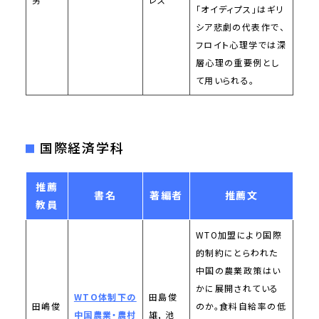
「オイディプス」はギリ
シア悲劇の代表作で、
フロイト心理学では深
層心理の重要例とし
て用いられる。
国際経済学科
推薦
書名
著編者
推薦文
教員
WTO加盟により国際
的制約にとらわれた
中国の農業政策はい
かに展開されている
WTO体制下の
田島俊
田嶋俊
のか。食料自給率の低
中国農業・農村
雄, 池