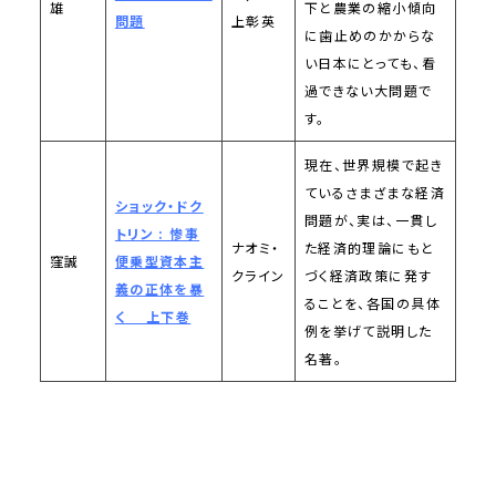
雄
下と農業の縮小傾向
問題
上彰英
に歯止めのかからな
い日本にとっても、看
過できない大問題で
す。
現在、世界規模で起き
ているさまざまな経済
ショック・ドク
問題が、実は、一貫し
トリン : 惨事
ナオミ・
た経済的理論にもと
窪誠
便乗型資本主
クライン
づく経済政策に発す
義の正体を暴
ることを、各国の具体
く 上下巻
例を挙げて説明した
名著。