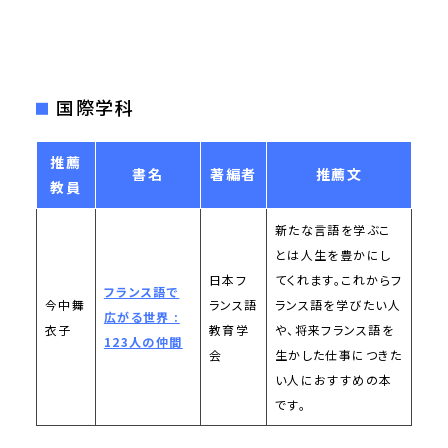
国際学科
推薦
書名
著編者
推薦文
教員
新たな言語を学ぶこ
とは人生を豊かにし
日本フ
てくれます。これからフ
フランス語で
今中舞
ランス語
ランス語を学びたい人
広がる世界 :
衣子
教育学
や、将来フランス語を
123人の仲間
会
生かした仕事につきた
い人におすすめの本
です。