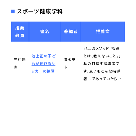
スポーツ健康学科
推薦
書名
著編者
推薦文
教員
池上流メソッド「指導
池上正の子ど
とは、教えないこと。」
三村達
清水英
もが伸びるサ
私の目指す指導者で
也
斗
ッカーの練習
す。息子もこんな指導
者にであっていたら…