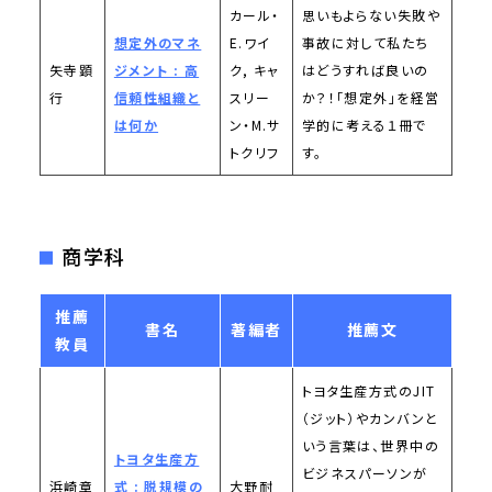
カール・
思いもよらない失敗や
想定外のマネ
E.ワイ
事故に対して私たち
矢寺顕
ジメント : 高
ク, キャ
はどうすれば良いの
行
信頼性組織と
スリー
か？！「想定外」を経営
は何か
ン・M.サ
学的に考える１冊で
トクリフ
す。
商学科
推薦
書名
著編者
推薦文
教員
トヨタ生産方式のJIT
（ジット）やカンバンと
いう言葉は、世界中の
トヨタ生産方
ビジネスパーソンが
浜崎章
式 : 脱規模の
大野耐