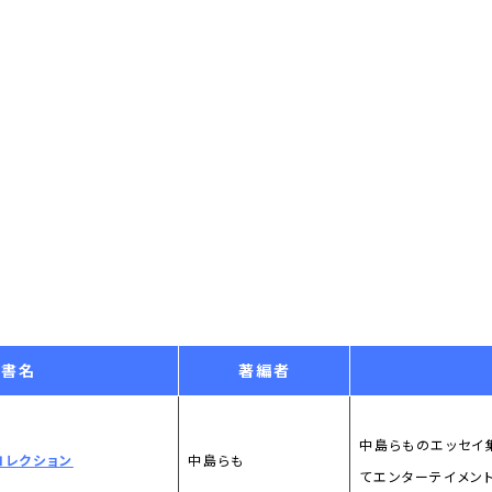
書名
著編者
中島らものエッセイ
コレクション
中島らも
てエンターテイメント