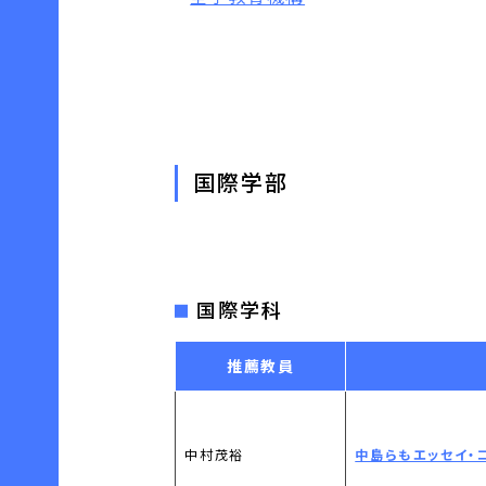
国際学部
国際学科
推薦教員
中村茂裕
中島らもエッセイ・