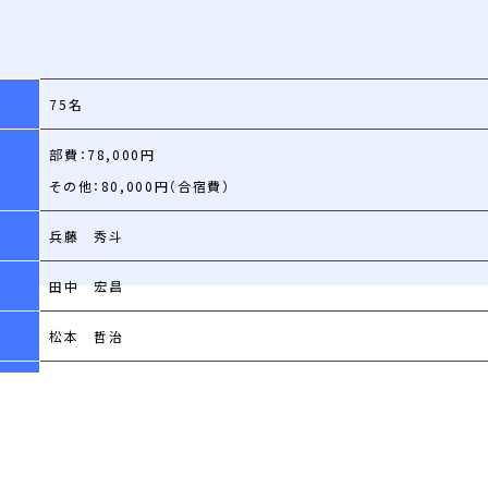
75名
部費：78,000円
その他：80,000円（合宿費）
兵藤 秀斗
田中 宏昌
松本 哲治
生駒キャンパス、東部キャンパス
生駒第8グラウンド、東キャンパストレーニングルーム
平日 グラウンド 18：00～21：00、ウエイト 7：00～12：00