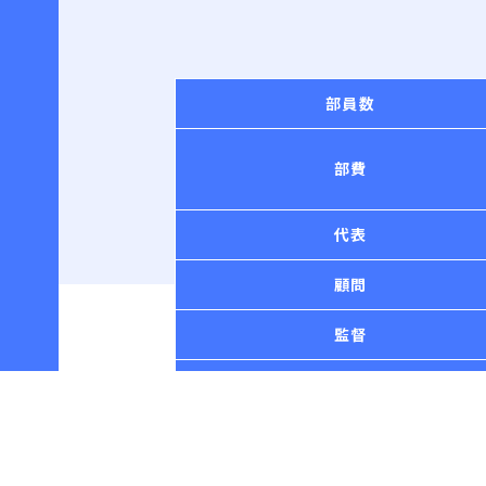
部員数
部費
代表
顧問
監督
部室
活動場所