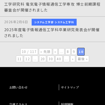
工学研究科 電気電子情報通信工学専攻 博士前期課程
審査会が開催されました
2026年2月6日
システム工学部 システム工学科
2025年度電子情報通信工学科卒業研究発表会が開催
されました
10 / 117
« 先頭
«
...
8
9
10
11
12
...
20
30
40
...
»
最後 »
お問い合わせ
サイトマップ
交通アクセス
採用情報