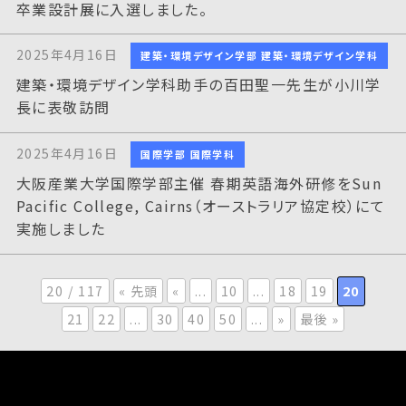
卒業設計展に入選しました。
2025年4月16日
建築・環境デザイン学部 建築・環境デザイン学科
建築・環境デザイン学科助手の百田聖一先生が小川学
長に表敬訪問
2025年4月16日
国際学部 国際学科
大阪産業大学国際学部主催 春期英語海外研修をSun
Pacific College, Cairns（オーストラリア協定校）にて
実施しました
20 / 117
« 先頭
«
...
10
...
18
19
20
21
22
...
30
40
50
...
»
最後 »