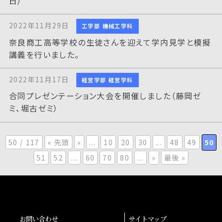
日）
2022年11月29日
工学部 機械工学科
奈良商工高等学校の生徒さんを迎えて学内見学と模擬
講義を行いました。
2022年11月17日
経営学部 経営学科
合同プレゼンテーション大会を開催しました（藤岡ゼ
ミ、堀古ゼミ）
50 / 117
« 先頭
«
...
10
20
30
...
48
49
50
51
52
...
60
70
80
...
»
最後 »
お問い合わせ
サイトマップ