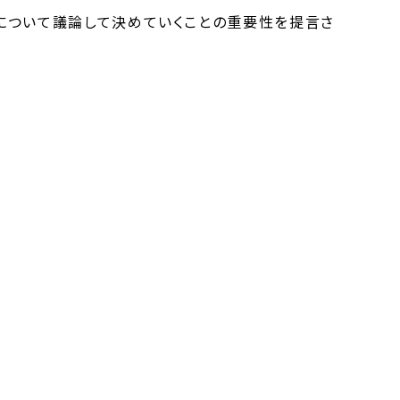
について議論して決めていくことの重要性を提言さ
次ぐ｜newsランナー〈カンテレNEWS〉
「建築・環境デザイン学部 建築・環境…」 >