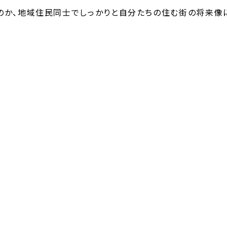
のか、地域住民同士でしっかりと自分たちの住む街の将来像
は「ハワイ」への憧れ？ 高すぎ・高齢化で倒木の危険…伐採相
ネル
この記事をシェア