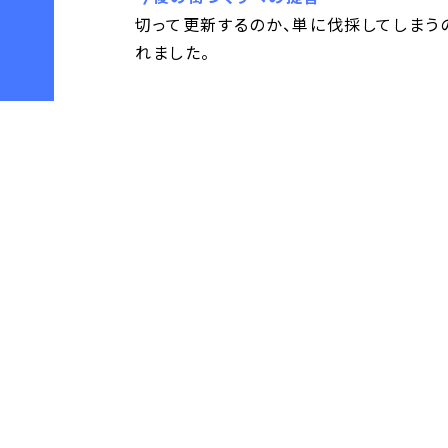
切って更新するのか、単に伐採してしまう
れました。
なぜ関西の街に「ヤシの木」が定着？背景に
出展：カンテレNEWS 公式YouTubeチャン
< 「傘の無料貸出しプロジェクト「エニK…」