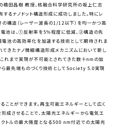
学の橋田昌樹 教授、核融合科学研究所の坂上仁志
有するナノドット構造形成に成功しました。特にレ
の構造（レーザー波長の1/12以下）を均一かつ高
陽電池は、①反射率を5％程度に低減、②構造の先
太陽電池の高効率化を加速する技術として期待されま
れてきたナノ微細構造形成メカニズムにおいて新し
、これまで実現が不可能とされてきた数十nmの加
端ものづくり技術としてSociety 5.0実現
ることができます。再生可能エネルギーとして広く
造を形成させることで、太陽光エネルギーから電気エ
クトルの最大強度となる500 nm付近での太陽光