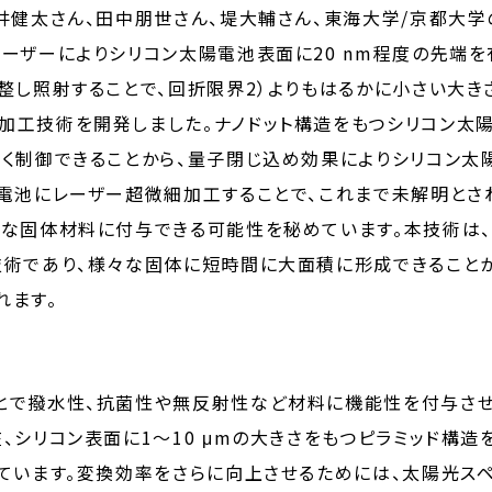
井健太さん、田中朋世さん、堤大輔さん、東海大学/京都大
ーザーによりシリコン太陽電池表面に20 nm程度の先端を
整し照射することで、回折限界2）よりもはるかに小さい大きさ
加工技術を開発しました。ナノドット構造をもつシリコン太
高く制御できることから、量子閉じ込め効果によりシリコン
陽電池にレーザー超微細加工することで、これまで未解明とさ
々な固体材料に付与できる可能性を秘めています。本技術は
であり、様々な固体に短時間に大面積に形成できることから最先
れます。
とで撥水性、抗菌性や無反射性など材料に機能性を付与させ
、シリコン表面に1～10 μmの大きさをもつピラミッド構
ています。変換効率をさらに向上させるためには、太陽光スペ