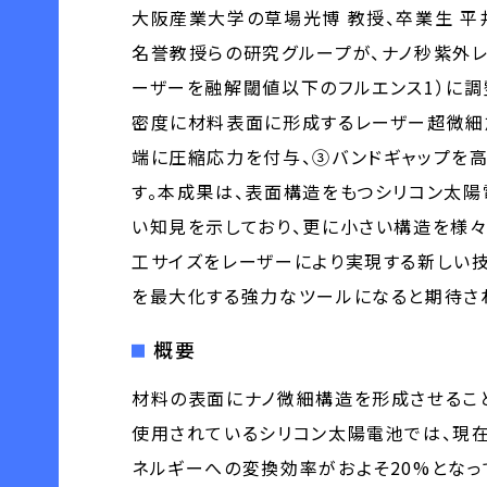
大阪産業大学の草場光博 教授、卒業生 平
名誉教授らの研究グループが、ナノ秒紫外レ
ーザーを融解閾値以下のフルエンス1）に調
密度に材料表面に形成するレーザー超微細
端に圧縮応力を付与、③バンドギャップを
す。本成果は、表面構造をもつシリコン太
い知見を示しており、更に小さい構造を様
工サイズをレーザーにより実現する新しい技術
を最大化する強力なツールになると期待さ
概要
材料の表面にナノ微細構造を形成させるこ
使用されているシリコン太陽電池では、現在
ネルギーへの変換効率がおよそ20%となっ