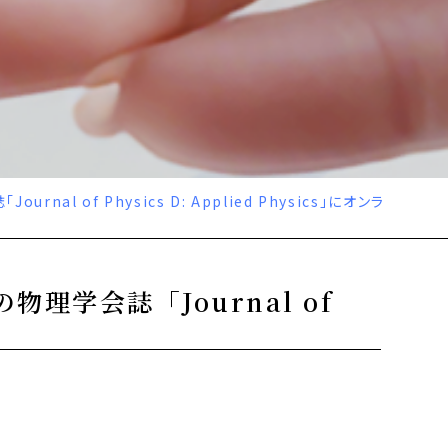
of Physics D: Applied Physics」にオンラ
学会誌「Journal of
た