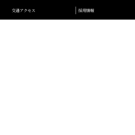
交通アクセス
採用情報
退職者の皆様へ
後援会
大阪産業大学学会
校友会