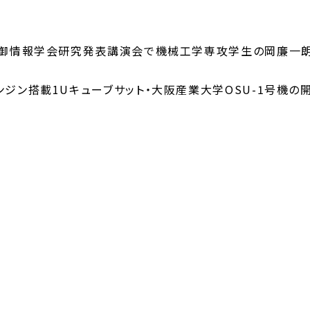
制御情報学会研究発表講演会で機械工学専攻学生の岡廉一朗
ンジン搭載
1U
キューブサット・大阪産業大学
OSU-1
号機の開