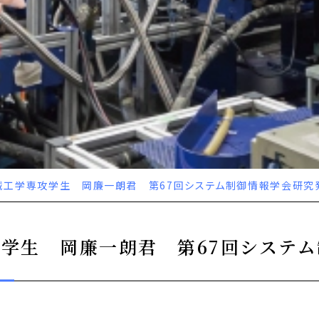
機械工学専攻学生 岡廉一朗君 第67回システム制御情報学会研究
学生 岡廉一朗君 第67回システ